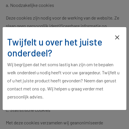
a. Noodzakelijke cookies
Deze cookies zijn nodig voor de werking van de website. Ze
slaan geen persoonlijk identificeerbare informatie op.
Voorbeeld:
Twijfelt u over het juiste
onderdeel?
Inlogstatus onthouden
Winkelwagentje bewaren
Wij begrijpen dat het soms lastig kan zijn om te bepalen
welk onderdeel u nodig heeft voor uw garagedeur. Twijfelt u
b. Voorkeurscookies
of u het juiste product heeft gevonden? Neem dan gerust
contact met ons op. Wij helpen u graag verder met
Deze cookies onthouden keuzes die u maakt (zoals
persoonlijk advies.
taalinstellingen).
c. Statistische cookies
Met deze cookies verzamelen wij geanonimiseerde