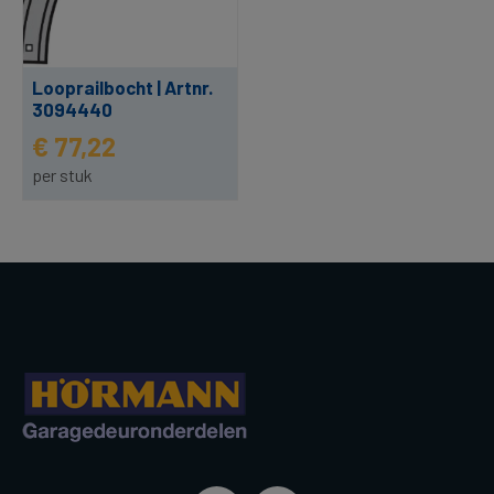
Looprailbocht | Artnr.
3094440
€ 77,22
per stuk