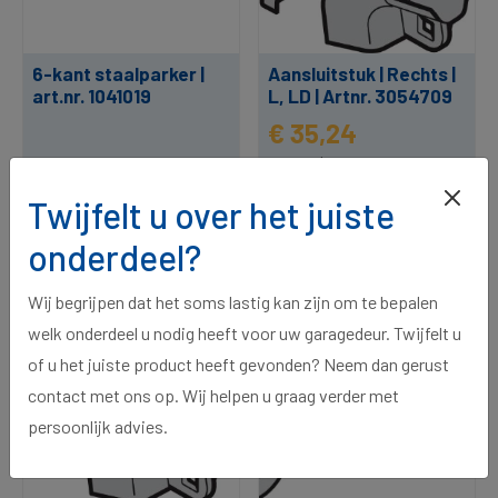
6-kant staalparker |
Aansluitstuk | Rechts |
art.nr. 1041019
L, LD | Artnr. 3054709
€ 35,24
per stuk
€ 0,40
2 op voorraad, voor 15:00
Twijfelt u over het juiste
per stuk
besteld, morgen in huis.
onderdeel?
Wij begrijpen dat het soms lastig kan zijn om te bepalen
welk onderdeel u nodig heeft voor uw garagedeur. Twijfelt u
of u het juiste product heeft gevonden? Neem dan gerust
contact met ons op. Wij helpen u graag verder met
persoonlijk advies.