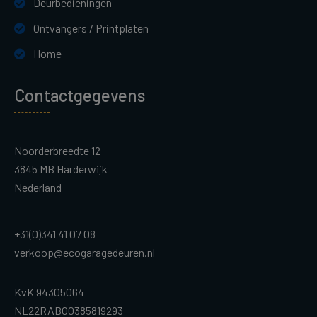
Deurbedieningen
Ontvangers / Printplaten
Home
Contactgegevens
Noorderbreedte 12
3845 MB Harderwijk
Nederland
+31(0)341 41 07 08
verkoop@ecogaragedeuren.nl
KvK 94305064
NL22RABO0385819293