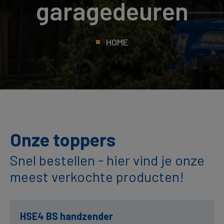
garagedeuren
HOME
Onze toppers
Snel bestellen - hier vind je onze
meest verkochte producten!
HSE4 BS handzender