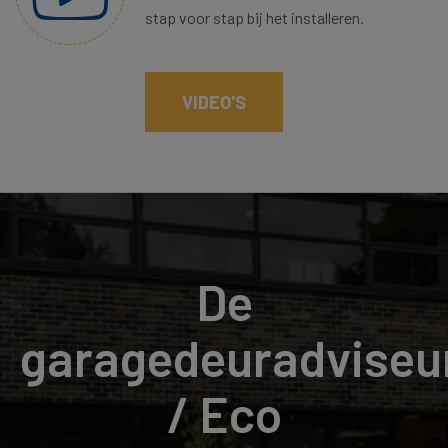
stap voor stap bij het installeren.
VIDEO'S
De
garagedeuradviseu
/ Eco