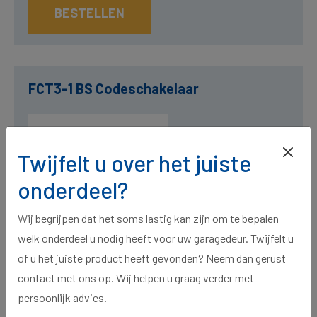
BESTELLEN
FCT3-1 BS Codeschakelaar
Twijfelt u over het juiste
onderdeel?
Wij begrijpen dat het soms lastig kan zijn om te bepalen
welk onderdeel u nodig heeft voor uw garagedeur. Twijfelt u
of u het juiste product heeft gevonden? Neem dan gerust
contact met ons op. Wij helpen u graag verder met
FCT3-1 BS codeschakelaar| Draadloos
persoonlijk advies.