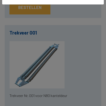
BESTELLEN
Trekveer 001
Trekveer Nr. 001 voor N80 kanteldeur