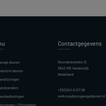
nu
Contactgegevens
Noorderbreedte 12
arage deuren
3845 MB Harderwijk
ndustrie deuren
Nederland
andrijvingen
andzenders
+31(0)341 41 07 08
verkoop@ecogaragedeuren.nl
eurbedieningen
ntvangers / Printplaten