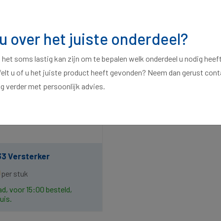
 u over het juiste onderdeel?
t het soms lastig kan zijn om te bepalen welk onderdeel u nodig heef
felt u of u het juiste product heeft gevonden? Neem dan gerust con
ag verder met persoonlijk advies.
3 Versterker
0
per stuk
ad, voor 15:00 besteld,
uis.