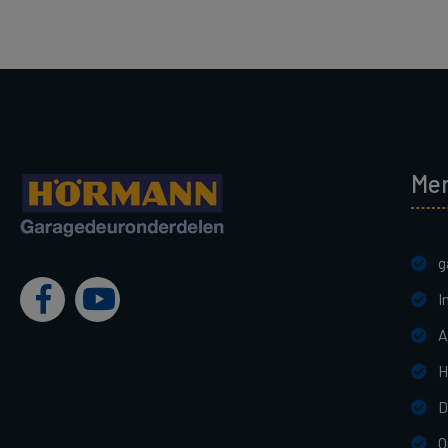
Me
g
I
A
H
D
O