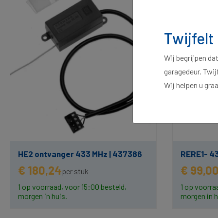
Twijfelt
Wij begrijpen da
garagedeur. Twij
Wij helpen u gra
HE2 ontvanger 433 MHz | 437386
RERE1- 43
€ 180,24
€ 99,0
per stuk
1 op voorraad, voor 15:00 besteld,
1 op voorra
morgen in huis.
morgen in h