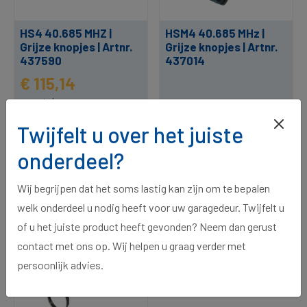
HS4 40.685 MHZ |
HSM4 40.685 MHz |
Grijze knopjes | Artnr.
Grijze knopjes | Artnr.
437590
437014
€ 115,14
per stuk
€ 115,14
1 op voorraad, voor 15:00
Twijfelt u over het juiste
per stuk
besteld, morgen in huis.
onderdeel?
Wij begrijpen dat het soms lastig kan zijn om te bepalen
welk onderdeel u nodig heeft voor uw garagedeur. Twijfelt u
of u het juiste product heeft gevonden? Neem dan gerust
contact met ons op. Wij helpen u graag verder met
persoonlijk advies.