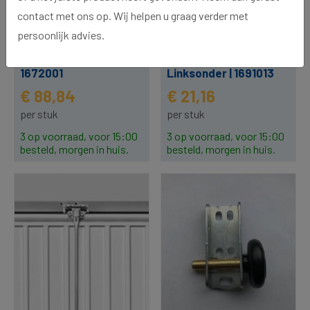
contact met ons op. Wij helpen u graag verder met
persoonlijk advies.
Gasveer G90 | 1250N |
Loopwiel G97 |
1672001
Linksonder | 1691013
€ 88,84
€ 21,16
per stuk
per stuk
3 op voorraad, voor 15:00
3 op voorraad, voor 15:00
besteld, morgen in huis.
besteld, morgen in huis.