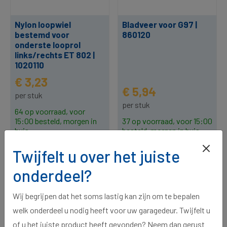
Nylon loopwiel
Bladveer voor G97 |
bestemd voor
860120
onderste looprol
links/rechts ET 802 |
1020110
€ 3,23
€ 5,94
per stuk
per stuk
64 op voorraad, voor
15:00 besteld, morgen in
37 op voorraad, voor 15:00
huis.
besteld, morgen in huis.
Twijfelt u over het juiste
onderdeel?
Wij begrijpen dat het soms lastig kan zijn om te bepalen
welk onderdeel u nodig heeft voor uw garagedeur. Twijfelt u
of u het juiste product heeft gevonden? Neem dan gerust