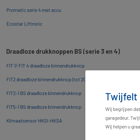
Promatic serie 4 met accu
Ecostar Liftronic
Draadloze drukknoppen BS (serie 3 en 4)
FIT 1/ FIT 4 draadloze binnendrukknop
FIT2 draadloze binnendrukknop (tot 2016)
FIT2-1 BS draadloze binnendrukknop
Twijfelt
FIT5-1 BS draadloze binnendrukknop
Wij begrijpen da
garagedeur. Twij
Klimaatsensor HKSI-HKSA
Wij helpen u gra