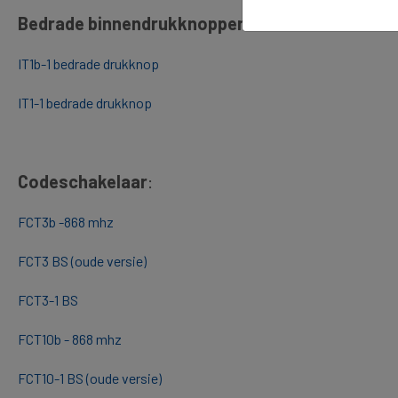
Bedrade binnendrukknoppen:
IT1b-1 bedrade drukknop
IT1-1 bedrade drukknop
Codeschakelaar
:
FCT3b -868 mhz
FCT3 BS (oude versie)
FCT3-1 BS
FCT10b - 868 mhz
FCT10-1 BS (oude versie)