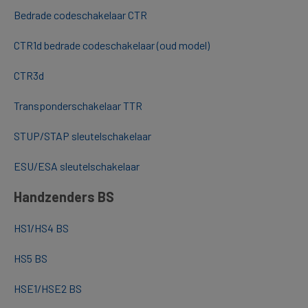
Bedrade codeschakelaar CTR
CTR1d bedrade codeschakelaar (oud model)
CTR3d
Transponderschakelaar TTR
STUP/STAP sleutelschakelaar
ESU/ESA sleutelschakelaar
Handzenders BS
HS1/HS4 BS
HS5 BS
HSE1/HSE2 BS