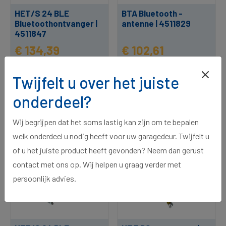
HET/S 24 BLE
BTA Bluetooth -
Bluetoothontvanger |
antenne | 4511829
4511847
€ 134,39
€ 102,61
per stuk
per stuk
Twijfelt u over het juiste
2 op voorraad, voor 15:00
1 op voorraad, voor 15:00
besteld, morgen in huis.
besteld, morgen in huis.
onderdeel?
Wij begrijpen dat het soms lastig kan zijn om te bepalen
welk onderdeel u nodig heeft voor uw garagedeur. Twijfelt u
of u het juiste product heeft gevonden? Neem dan gerust
contact met ons op. Wij helpen u graag verder met
persoonlijk advies.