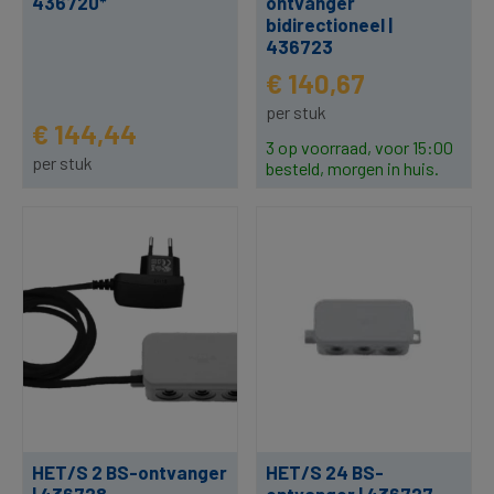
436720*
ontvanger
bidirectioneel |
436723
€ 140,67
per stuk
€ 144,44
3 op voorraad, voor 15:00
per stuk
besteld, morgen in huis.
HET/S 2 BS-ontvanger
HET/S 24 BS-