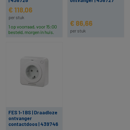
| 436728
ontvanger | 436727
€ 118,06
per stuk
€ 86,66
1 op voorraad, voor 15:00
per stuk
besteld, morgen in huis.
FES 1-1 BS | Draadloze
ontvanger
contactdoos | 439746