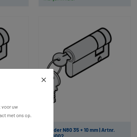
t voor uw
tact met ons op.
0001
Cilinder N80 35 + 10 mm | Artnr.
1020002