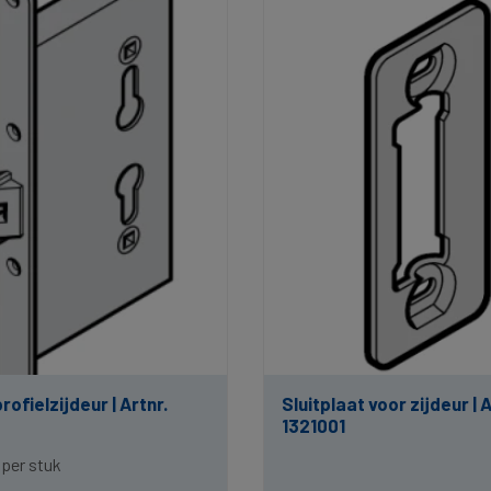
rofielzijdeur | Artnr.
Sluitplaat voor zijdeur | A
1321001
9
per stuk