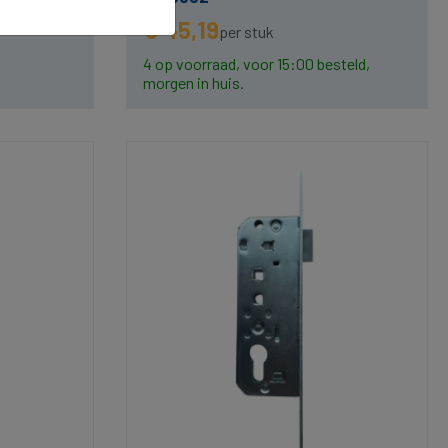
€ 45,19
per stuk
4 op voorraad, voor 15:00 besteld,
morgen in huis.