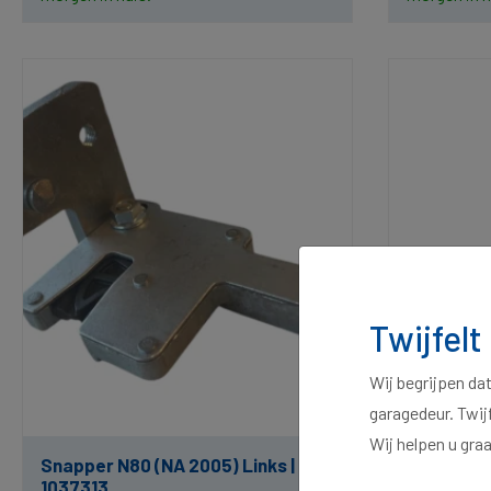
Twijfelt
Wij begrijpen da
garagedeur. Twij
Wij helpen u gra
Snapper N80 (NA 2005) Links |
Snapper N
1037313
1037314