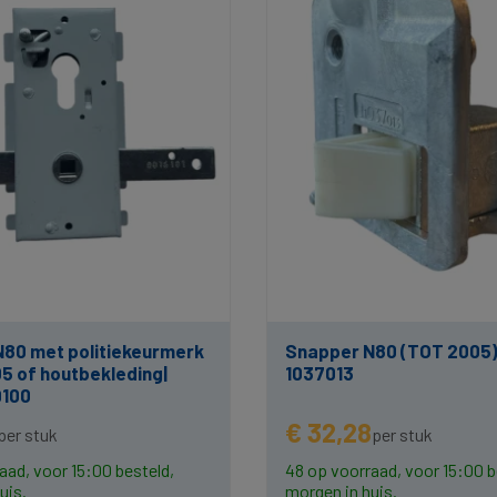
N80 met politiekeurmerk
Snapper N80 (TOT 2005) |
5 of houtbekleding|
1037013
9100
€ 32,28
per stuk
per stuk
aad, voor 15:00 besteld,
48 op voorraad, voor 15:00 b
uis.
morgen in huis.