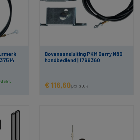
eurmerk
Bovenaansluiting PKM Berry N80
1037514
handbediend | 1766360
steld,
€ 116,60
per stuk