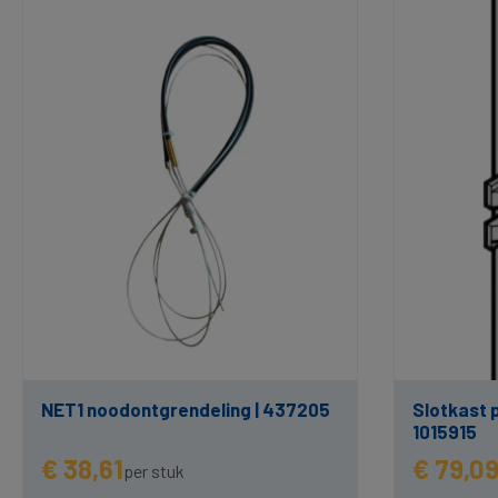
NET1 noodontgrendeling | 437205
Slotkast p
1015915
€ 38,61
€ 79,0
per stuk