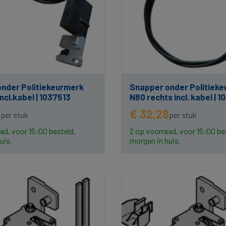
nder Politiekeurmerk
Snapper onder Politiek
incl.kabel | 1037513
N80 rechts incl. kabel | 
8
€ 32,28
per stuk
per stuk
ad, voor 15:00 besteld,
2 op voorraad, voor 15:00 be
uis.
morgen in huis.