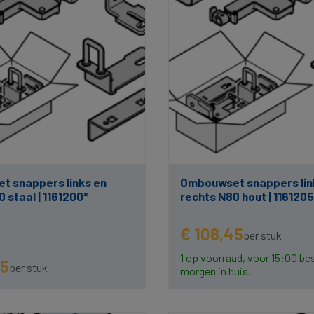
 snappers links en
Ombouwset snappers lin
 staal | 1161200*
rechts N80 hout | 1161205
€ 108,45
per stuk
1 op voorraad, voor 15:00 bes
45
per stuk
morgen in huis.