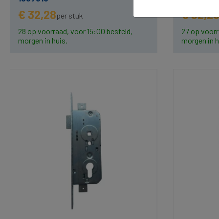
€ 32,28
€ 32,2
per stuk
28 op voorraad, voor 15:00 besteld,
27 op voorr
morgen in huis.
morgen in h