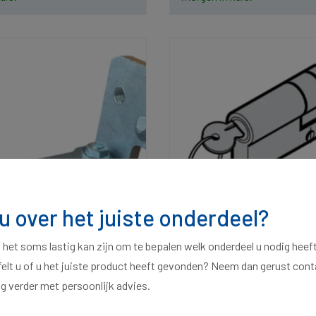
 u over het juiste onderdeel?
t het soms lastig kan zijn om te bepalen welk onderdeel u nodig heef
felt u of u het juiste product heeft gevonden? Neem dan gerust con
ag verder met persoonlijk advies.
80 (NA 2005) Rechts |
Cilinder 30 + 10 mm | 102
(1229551)