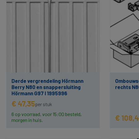
Derde vergrendeling Hörmann
Ombouwset
Berry N80 en snappersluiting
rechts N80
Hörmann G97 I 1995996
€ 47,35
per stuk
6 op voorraad, voor 15:00 besteld,
€ 108,
morgen in huis.