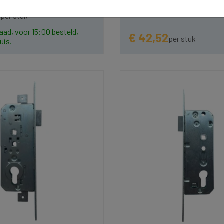
8
per stuk
aad, voor 15:00 besteld,
€ 42,52
per stuk
uis.