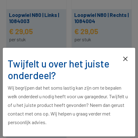
Loopwiel N80 | Links |
Loopwiel N80 | Rechts |
1084003
1084004
€ 29,05
€ 29,05
per stuk
per stuk
25 op voorraad, voor 15:00
32 op voorraad, voor 15:00
besteld, morgen in huis.
besteld, morgen in huis.
Twijfelt u over het juiste
onderdeel?
Wij begrijpen dat het soms lastig kan zijn om te bepalen
welk onderdeel u nodig heeft voor uw garagedeur. Twijfelt u
of u het juiste product heeft gevonden? Neem dan gerust
contact met ons op. Wij helpen u graag verder met
persoonlijk advies.