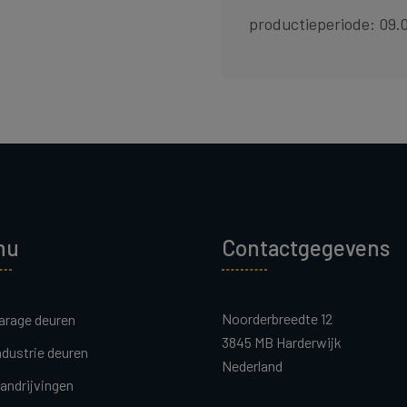
productieperiode: 09.0
nu
Contactgegevens
Noorderbreedte 12
arage deuren
3845 MB Harderwijk
ndustrie deuren
Nederland
andrijvingen