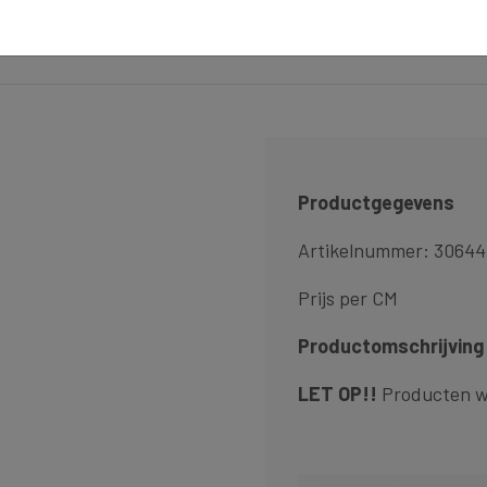
Productgegevens
Artikelnummer: 3064
Prijs per CM
Productomschrijving
LET OP!!
Producten w