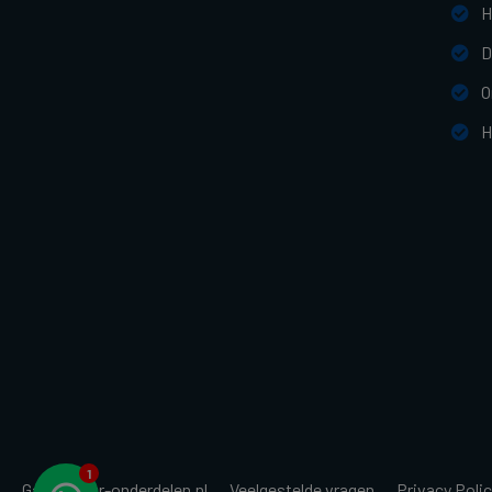
H
D
O
H
Garagedeur-onderdelen.nl
Veelgestelde vragen
Privacy Poli