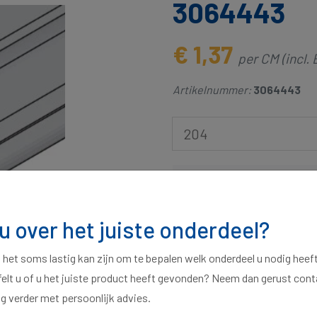
3064443
€ 1,37
per CM (incl.
Artikelnummer:
3064443
204
340 op voorraad, voor 
 u over het juiste onderdeel?
Bestel bij de offi
Snelle levering & 
t het soms lastig kan zijn om te bepalen welk onderdeel u nodig heef
felt u of u het juiste product heeft gevonden? Neem dan gerust con
Telefonische onders
ag verder met persoonlijk advies.
Klanten geven ons