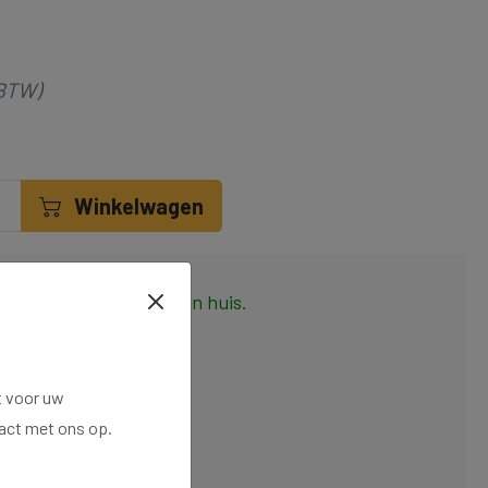
 BTW)
Winkelwagen
15:00 besteld, morgen in huis.
ciële Hörmann partner
eenvoudig retourneren
t voor uw
tact met ons op.
teuning bij installatie
 een 9.6 op eKomi