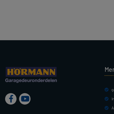
Me
g
I
A