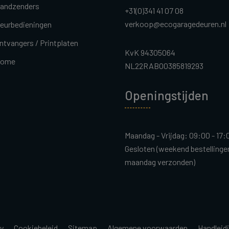
andzenders
+31(0)341 41 07 08
verkoop@ecogaragedeuren.nl
eurbedieningen
ntvangers / Printplaten
KvK 94305064
ome
NL22RABO0385819293
Openingstijden
Maandag - Vrijdag: 09:00 - 17:
Gesloten (weekend bestelling
maandag verzonden)
cy
Cookiebeleid
Sitemap
Algemene voorwaarden
Handleid