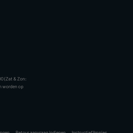
00 (Zat & Zon:
en worden op
ingen
Retour aanvraag indienen
Instructiefilmpjes